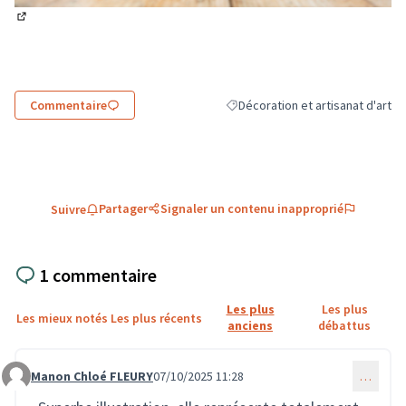
(Lien externe)
Commentaire
Décoration et artisanat d'art
Filtrer les résultats de la catégor
Partager
Signaler un contenu inapproprié
Suivre
1 commentaire
Les plus
Les plus
Les mieux notés
Les plus récents
anciens
débattus
Manon Chloé FLEURY
07/10/2025 11:28
…
Commentaire 3770