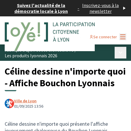
Suivez l'actualité de la
Inscrivez-vous à la
-
démocratie locale à Lyon
newsletter
Menu
Se connecter
Fabriqué à Lyon et ses alentours #3
/
Menu p
Les produits lyonnais 2026
Céline dessine n'importe quoi
- Affiche Bouchon Lyonnais
Ville de Lyon
01/09/2025 13:56
Céline dessine n'importe quoi présente l'affiche
joyeusement chaleureuse du Bouchon Lyonnais