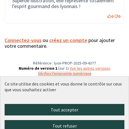
Superbe illustration, elle représente totalement
l'esprit gourmand des lyonnais !
0
0
Connectez-vous
ou
créez un compte
pour ajouter
votre commentaire.
Référence : lyon-PROP-2025-09-4377
Numéro de version 1
(sur 1)
voir les autres versions
Vérifiez l'empreinte numérique
Ce site utilise des cookies et vous donne le contrôle sur ceux
que vous souhaitez activer
Conditions d'utilisation
Paramètres des cookies
Plateforme de participation citoyenne de la Ville de Lyon sur X
Plateforme de participation citoyenne de la Ville de Lyon sur Face
Plateforme de participation citoyenne de la Ville de Lyon sur 
Plateforme de participation citoyenne de la Ville de Lyo
Plateforme de participation citoyenne de la Ville d
Tout accepter
(Lien externe)
(Lien externe)
(Lien externe)
(Lien externe)
(Lien externe)
Tout refuser