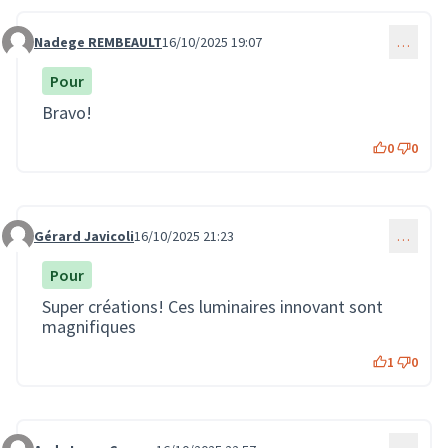
Nadege REMBEAULT
16/10/2025 19:07
…
Commentaire 3884
Pour
Bravo!
0
0
Gérard Javicoli
16/10/2025 21:23
…
Commentaire 3886
Pour
Super créations! Ces luminaires innovant sont
magnifiques
1
0