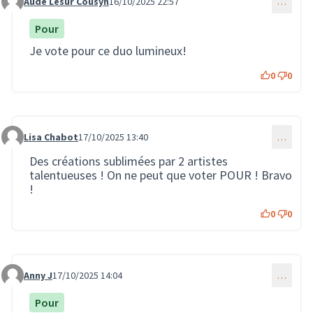
Aude Lesur Cousyn
16/10/2025 22:57
…
Commentaire 3890
Pour
Je vote pour ce duo lumineux!
0
0
Lisa Chabot
17/10/2025 13:40
…
Commentaire 3891
Des créations sublimées par 2 artistes
talentueuses ! On ne peut que voter POUR ! Bravo
!
0
0
Anny J
17/10/2025 14:04
…
Commentaire 3892
Pour