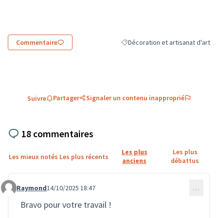
(Lien externe)
Commentaire
Décoration et artisanat d'art
Filtrer les résultats de la catégor
Partager
Signaler un contenu inapproprié
Suivre
18 commentaires
Les plus
Les plus
Les mieux notés
Les plus récents
anciens
débattus
Raymond
14/10/2025 18:47
…
Commentaire 3863
Bravo pour votre travail !