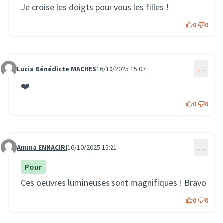
Je croise les doigts pour vous les filles !
0
0
Lucia Bénédicte MACHES
16/10/2025 15:07
…
Commentaire 3878
❤️
0
0
Amina ENNACIRI
16/10/2025 15:21
…
Commentaire 3879
Pour
Ces oeuvres lumineuses sont magnifiques ! Bravo
0
0