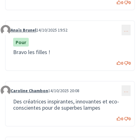
0
0
Anaïs Brunel
14/10/2025 19:52
…
Commentaire 3864
Pour
Bravo les filles !
0
0
Caroline Chambon
14/10/2025 20:08
…
Commentaire 3865
Des créatrices inspirantes, innovantes et eco-
conscientes pour de superbes lampes
0
0