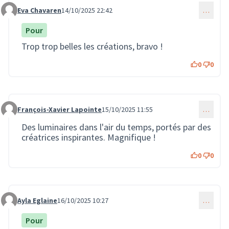
Eva Chavaren
14/10/2025 22:42
…
Commentaire 3866
Pour
Trop trop belles les créations, bravo !
0
0
François-Xavier Lapointe
15/10/2025 11:55
…
Commentaire 3868
Des luminaires dans l'air du temps, portés par des
créatrices inspirantes. Magnifique !
0
0
Ayla Eglaine
16/10/2025 10:27
…
Commentaire 3874
Pour