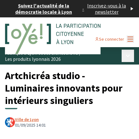
Suivez l'actualité de la
Inscrivez-vous à la
-
démocratie locale à Lyon
newsletter
Menu
Se connecter
Fabriqué à Lyon et ses alentours #3
/
Menu p
Les produits lyonnais 2026
Artchicréa studio -
Luminaires innovants pour
intérieurs singuliers
Ville de Lyon
01/09/2025 14:01