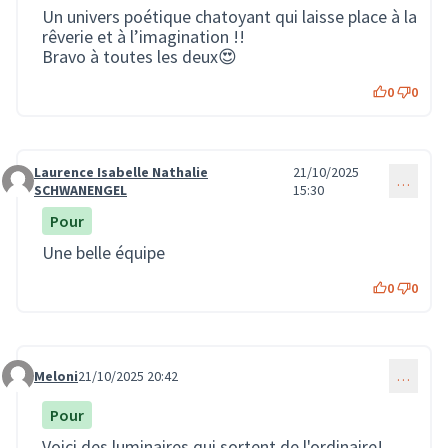
Un univers poétique chatoyant qui laisse place à la
rêverie et à l’imagination !!
Bravo à toutes les deux😍
0
0
Laurence Isabelle Nathalie
21/10/2025
…
Commentaire 3931
SCHWANENGEL
15:30
Pour
Une belle équipe
0
0
Meloni
21/10/2025 20:42
…
Commentaire 3934
Pour
Voici des luminaires qui sortent de l'ordinaire!