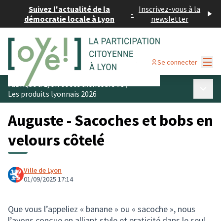
Suivez l'actualité de la
Inscrivez-vous à la
-
démocratie locale à Lyon
newsletter
Menu
Se connecter
Fabriqué à Lyon et ses alentours #3
/
Menu p
Les produits lyonnais 2026
Auguste - Sacoches et bobs en
velours côtelé
Ville de Lyon
01/09/2025 17:14
Que vous l’appeliez « banane » ou « sacoche », nous
l’avons conçue en alliant style et praticité dans le seul