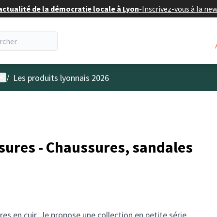
actualité de la démocratie locale à Lyon
-
Inscrivez-vous à la ne
enu utilisateur
/
Les produits lyonnais 2026
ures - Chaussures, sandales
es en cuir. Je propose une collection en petite série.