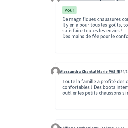
Commentaire 3857
Pour
De magnifiques chaussures conf
Il y en a pour tous les goûts, 
satisfaire toutes les envies !
Des mains de fée pour le confo
Alessandra Chantal Marie PASINI
24/1
Commentaire 3946
Toute la famille a profité des 
confortables ! Des boots intem
oublier les petits chaussons si
Philippe Anthonioz
01/11/2025 16:44