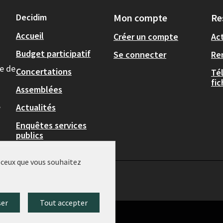
Decidim
Mon compte
Re
Accueil
Créer un compte
Act
Budget participatif
Se connecter
Re
le de
Concertations
Té
fi
Assemblées
,
Actualités
Enquêtes services
publics
r ceux que vous souhaitez
ser
Tout accepter