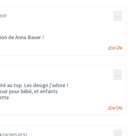
8:07
…
ion de Anna Bauer !
0
0
…
té au top. Les design j'adore !
 cuir pour bébé, et enfants
ette
0
0
4/10/2025 07:52
…