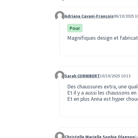
Adriana Cavani-François
06/10/2025 1
Commentaire 3767
Pour
Magnifiques design et fabricat
Sarah CORNIBERT
10/10/2025 10:13
Commentaire 3837
Des chaussures extra, une quali
Et il y a aussi les chaussons en
Et en plus Anna est hyper chou
Christelle Marielle Sophie Olagnon
1