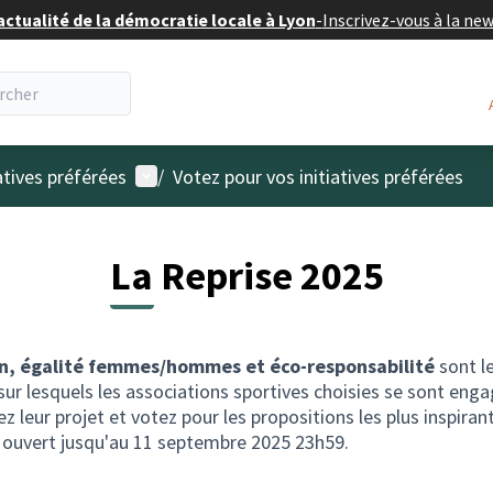
actualité de la démocratie locale à Lyon
-
Inscrivez-vous à la ne
Menu utilisateur
atives préférées
/
Votez pour vos initiatives préférées
La Reprise 2025
on, égalité femmes/hommes et éco-responsabilité
sont le
ur lesquels les associations sportives choisies se sont enga
z leur projet et votez pour les propositions les plus inspiran
 ouvert jusqu'au 11 septembre 2025 23h59.