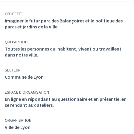
l’aménagement de ce futur parc des Balançoires dans
le cadre d’une concertation qui se tient du 22 avril au 7
juin 2024. En plus de permettre une réflexion collective
OBJECTIF
Imaginer le futur parc des Balançoires et la politique des
sur ce futur parc des Balançoires, cette concertation
parcs et jardins de la Ville
sera aussi l’occasion d’associer les lyonnaises et les
lyonnais à des discussions plus larges sur les futurs
parcs de la ville.
QUI PARTICIPE
Toutes les personnes qui habitent, vivent ou travaillent
dans notre ville.
SECTEUR
Commune de Lyon
ESPACE D'ORGANISATION
En ligne en répondant au questionnaire et en présentiel en
se rendant aux ateliers.
ORGANISATION
Ville de Lyon