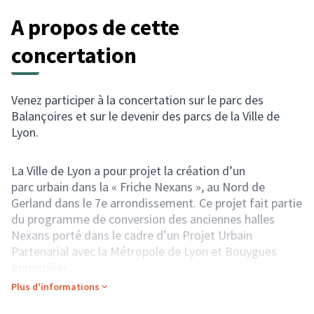
A propos de cette
concertation
Venez participer à la concertation sur le parc des
Balançoires et sur le devenir des parcs de la Ville de
Lyon.
La Ville de Lyon a pour projet la création d’un
parc urbain dans la « Friche Nexans », au Nord de
Gerland dans le 7e arrondissement. Ce projet fait partie
du programme de conversion des anciennes halles
Nexans porté dans le cadre d’un Projet Urbain
Partenarial avec la Métropole de Lyon et Bouygues
Immobilier.
Toutes les habitantes et tous les habitants de la Ville
Plus d'informations
de Lyon sont invités à participer aux réflexions sur