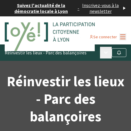
Suivez l'actualité de la
Inscrivez-vous à la
-
démocratie locale à Lyon
newsletter
Menu
Se connecter
Menu principa
Réinvestir les lieux - Parc des balançoires
Suivre
Réinvestir les lieux
- Parc des
balançoires