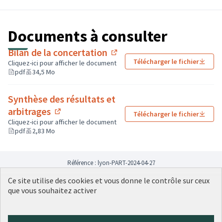
Documents à consulter
Bilan de la concertation
(Lien externe)
Télécharger le fichier
Cliquez-ici pour afficher le document
pdf
34,5 Mo
Synthèse des résultats et
arbitrages
Télécharger le fichier
(Lien externe)
Cliquez-ici pour afficher le document
pdf
2,83 Mo
Référence : lyon-PART-2024-04-27
Ce site utilise des cookies et vous donne le contrôle sur ceux
que vous souhaitez activer
Conditions d'utilisation
Paramètres des cookies
Plateforme de participation citoyenne de la Ville de Lyon sur X
Plateforme de participation citoyenne de la Ville de Lyon sur Face
Plateforme de participation citoyenne de la Ville de Lyon sur 
Plateforme de participation citoyenne de la Ville de Lyo
Plateforme de participation citoyenne de la Ville d