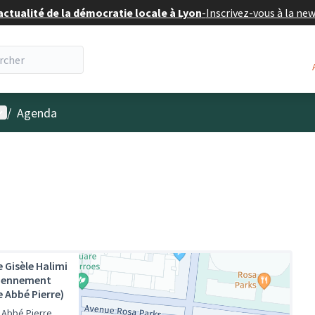
actualité de la démocratie locale à Lyon
-
Inscrivez-vous à la ne
enu utilisateur
/
Agenda
e Gisèle Halimi
iennement
e Abbé Pierre)
 Abbé Pierre,