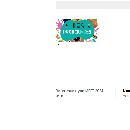
(Lien externe)
Référence : lyon-MEET-2025-
Num
05-617
voi