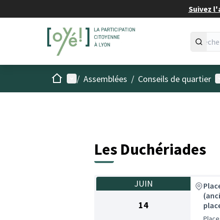
Suivez l'
Accueil
Menu principal
M
/
Assemblées
/
Conseils de quartier
Les Duchériades
JUIN
Plac
(anc
14
plac
Place