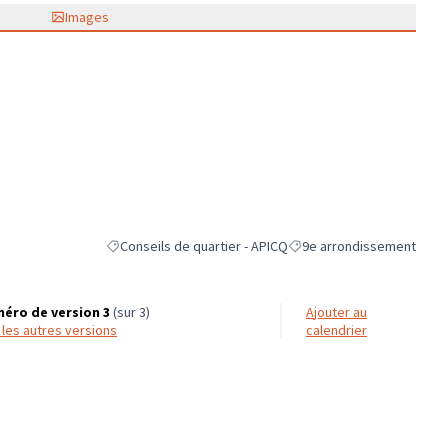
Images
Conseils de quartier - APICQ
9e arrondissement
Filtrer les résultats de la catégorie : Conseils de quartier
Filtrer les résultats pour l
éro de version 3
(sur 3)
Ajouter au
r les autres versions
calendrier