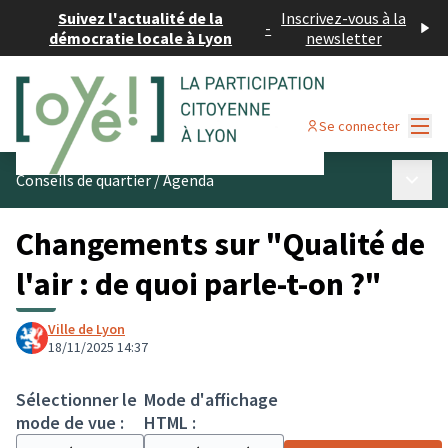
Suivez l'actualité de la
Inscrivez-vous à la
-
démocratie locale à Lyon
newsletter
Menu
Se connecter
Menu p
Conseils de quartier
/
Agenda
Changements sur "Qualité de
l'air : de quoi parle-t-on ?"
Ville de Lyon
18/11/2025 14:37
Sélectionner le
Mode d'affichage
mode de vue :
HTML :