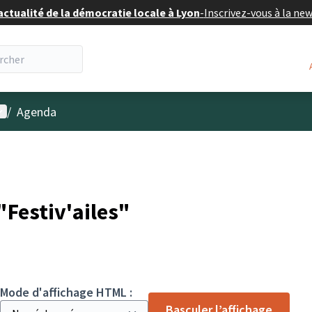
actualité de la démocratie locale à Lyon
-
Inscrivez-vous à la ne
enu utilisateur
/
Agenda
Festiv'ailes"
Mode d'affichage HTML :
Basculer l’affichage