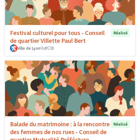
Festival culturel pour tous - Conseil
Réalisé
de quartier Villette Paul Bert
Ville de Lyon
0
0
Balade du matrimoine : à la rencontre
Réalisé
des femmes de nos rues - Conseil de
quartier Mutualité Préfécture