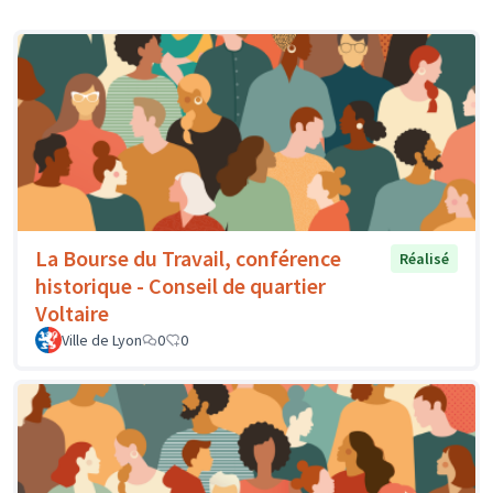
La Bourse du Travail, conférence
Réalisé
historique - Conseil de quartier
Voltaire
Ville de Lyon
0
0