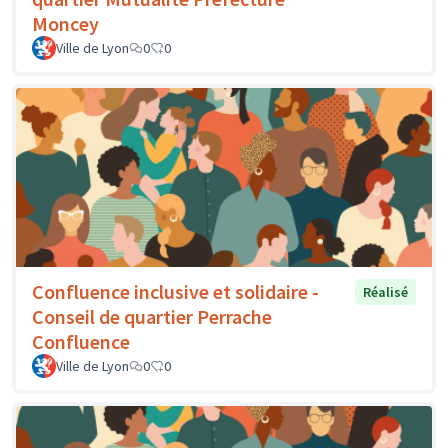
Moncey
Ville de Lyon
0
0
Confluence inclusive et solidaire -
Réalisé
Conseil de quartier Perrache
Confluence
Ville de Lyon
0
0