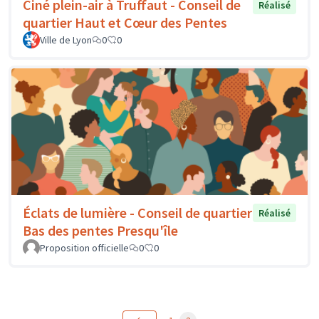
Ciné plein-air à Truffaut - Conseil de
Réalisé
quartier Haut et Cœur des Pentes
Ville de Lyon
0
0
Éclats de lumière - Conseil de quartier
Réalisé
Bas des pentes Presqu'île
Proposition officielle
0
0