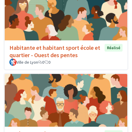
Habitante et habitant sport école et
Réalisé
quartier - Ouest des pentes
Ville de Lyon
0
0