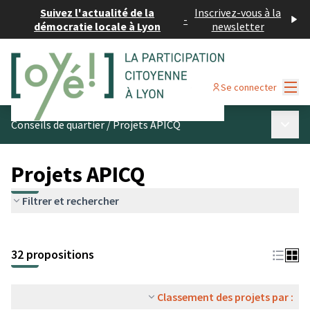
Suivez l'actualité de la
Inscrivez-vous à la
-
démocratie locale à Lyon
newsletter
Menu
Se connecter
Menu p
Conseils de quartier
/
Projets APICQ
Projets APICQ
Filtrer et rechercher
32 propositions
Classement des projets par :