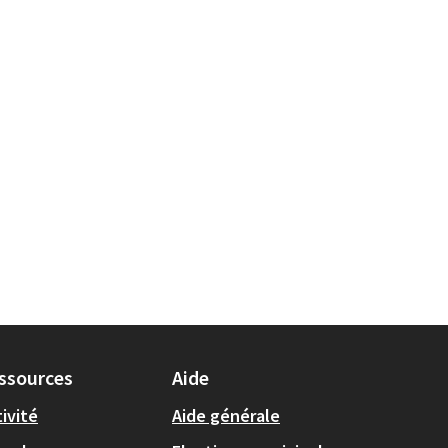
ssources
Aide
ivité
Aide générale