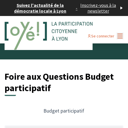
Suivez l'actualité de la
Inscrivez-vous à la
-
démocratie locale à Lyon
newsletter
Menu
Se connecter
Foire aux Questions Budget
participatif
Budget participatif