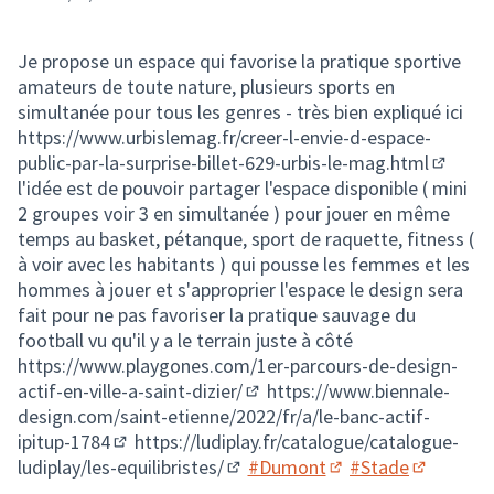
Je propose un espace qui favorise la pratique sportive
amateurs de toute nature, plusieurs sports en
simultanée pour tous les genres - très bien expliqué ici
https://www.urbislemag.fr/creer-l-envie-d-espace-
public-par-la-surprise-billet-629-urbis-le-mag.html
(Lien e
l'idée est de pouvoir partager l'espace disponible ( mini
2 groupes voir 3 en simultanée ) pour jouer en même
temps au basket, pétanque, sport de raquette, fitness (
à voir avec les habitants ) qui pousse les femmes et les
hommes à jouer et s'approprier l'espace le design sera
fait pour ne pas favoriser la pratique sauvage du
football vu qu'il y a le terrain juste à côté
https://www.playgones.com/1er-parcours-de-design-
actif-en-ville-a-saint-dizier/
https://www.biennale-
(Lien externe)
design.com/saint-etienne/2022/fr/a/le-banc-actif-
ipitup-1784
https://ludiplay.fr/catalogue/catalogue-
(Lien externe)
ludiplay/les-equilibristes/
#Dumont
#Stade
(Lien externe)
(S'ouvre dans un nou
(S'ouvre d