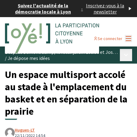
Suivez l'actualité de la
Inscrivez-vous à la
-
démocratie locale à Lyon
newsletter
Menu
Se connecter
L’espace Dumont &amp; le futur jardin Louise et Joseph Schwartz
Menu p
/
Je dépose mes idées
Un espace multisport accolé
au stade à l'emplacement du
basket et en séparation de la
prairie
Hugues-LT
22/11/2022 14:54