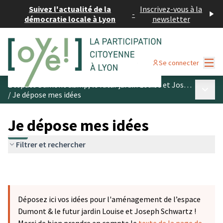
Suivez l'actualité de la
Inscrivez-vous à la
-
démocratie locale à Lyon
newsletter
Menu
Se connecter
L’espace Dumont &amp; le futur jardin Louise et Joseph Schwartz
Menu p
/
Je dépose mes idées
Je dépose mes idées
Filtrer et rechercher
Déposez ici vos idées pour l'aménagement de l’espace
Dumont & le futur jardin Louise et Joseph Schwartz !