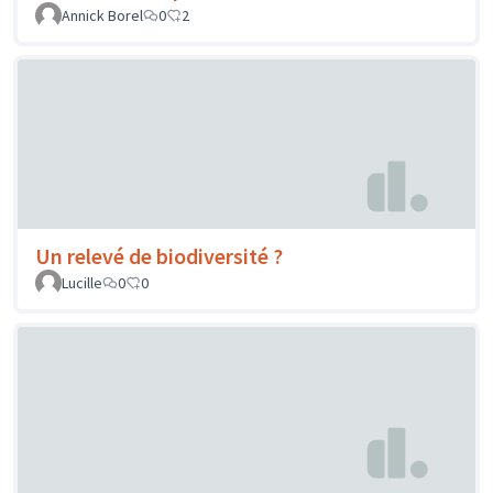
Annick Borel
0
2
Un relevé de biodiversité ?
Lucille
0
0