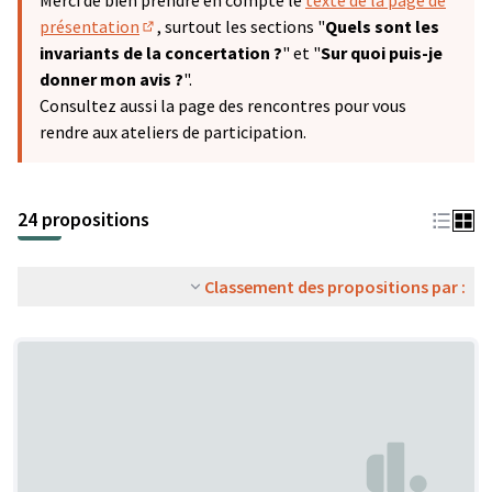
Merci de bien prendre en compte le
texte de la page de
présentation
, surtout les sections "
Quels sont les
(S'ouvre dans un nouvel onglet)
invariants de la concertation ?
" et "
Sur quoi puis-je
donner mon avis ?
".
Consultez aussi la page des rencontres pour vous
rendre aux ateliers de participation.
24 propositions
Classement des propositions par :