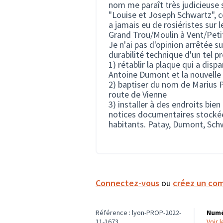
nom me paraît très judicieuse 
"Louise et Joseph Schwartz", co
a jamais eu de rosiéristes sur l
Grand Trou/Moulin à Vent/Petit
Je n'ai pas d'opinion arrêtée sur
durabilité technique d'un tel p
1) rétablir la plaque qui a disp
Antoine Dumont et la nouvelle
2) baptiser du nom de Marius P
route de Vienne
3) installer à des endroits bie
notices documentaires stockée
habitants. Patay, Dumont, Sch
Connectez-vous
ou
créez un co
Référence : lyon-PROP-2022-
Numé
11-1673
voir