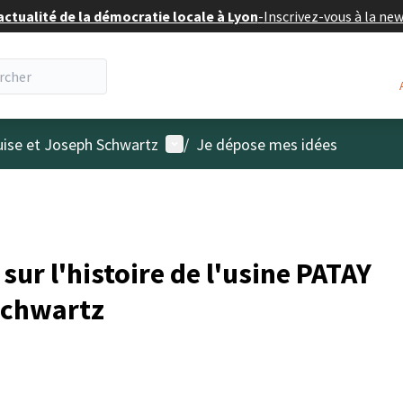
actualité de la démocratie locale à Lyon
-
Inscrivez-vous à la ne
Menu utilisateur
uise et Joseph Schwartz
/
Je dépose mes idées
sur l'histoire de l'usine PATAY
Schwartz