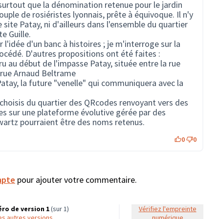
surtout que la dénomination retenue pour le jardin
uple de rosiéristes lyonnais, prête à équivoque. Il n'y
e site Patay, ni d'ailleurs dans l'ensemble du quartier
e Guille.
 l'idée d'un banc à histoires ; je m'interroge sur la
rocédé. D'autres propositions ont été faites :
aru au début de l'impasse Patay, située entre la rue
 rue Arnaud Beltrame
atay, la future "venelle" qui communiquera avec la
n choisis du quartier des QRcodes renvoyant vers des
s sur une plateforme évolutive gérée par des
wartz pourraient être des noms retenus.
0
0
mpte
pour ajouter votre commentaire.
ro de version 1
(sur 1)
Vérifiez l'empreinte
 les autres versions
numérique