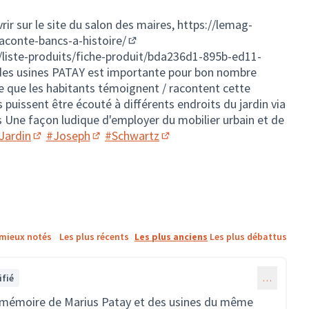
rir sur le site du salon des maires,
https://lemag-
aconte-bancs-a-histoire/
(Lien externe)
liste-produits/fiche-produit/bda236d1-895b-ed11-
 des usines PATAY est importante pour bon nombre
)
se que les habitants témoignent / racontent cette
 puissent être écouté à différents endroits du jardin via
 Une façon ludique d'employer du mobilier urbain et de
Jardin
#Joseph
#Schwartz
(S'ouvre dans un nouvel onglet)
(S'ouvre dans un nouvel onglet)
(S'ouvre dans un nouvel ongl
 mieux notés
Les plus récents
Les plus anciens
Les plus débattus
fié
…
 la mémoire de Marius Patay et des usines du même