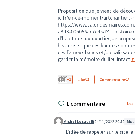
Proposition que je viens de découv
ic.fr/en-ce-moment/artchantiers-r
https://www.salondesmaires.com/
a8d3-005056ac7c95/
L'histoire
(Lien externe
d'habitants du quartier, Je propo
histoire et que ces bandes sonores
ces fameux bancs et/ou palissades
garder la mémoire du lieu intact
#
+1
Like
Commentaire
1 commentaire
Les
Michel Locatelli
24/11/2022 20:52
Modi
Commentaire 1607
L'idée de rappeler sur le site