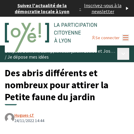
Suivez l'actualité de la
Inscrivez-vous à la
-
démocratie locale à Lyon
newsletter
Menu
Se connecter
L’espace Dumont &amp; le futur jardin Louise et Joseph Schwartz
Menu p
/
Je dépose mes idées
Des abris différents et
nombreux pour attirer la
Petite faune du jardin
Hugues-LT
24/11/2022 14:44