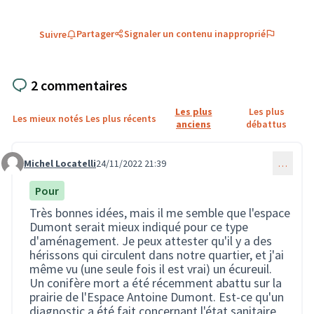
Partager
Signaler un contenu inapproprié
Suivre
2 commentaires
Les plus
Les plus
Les mieux notés
Les plus récents
anciens
débattus
Michel Locatelli
24/11/2022 21:39
…
Commentaire 1609
Pour
Très bonnes idées, mais il me semble que l'espace
Dumont serait mieux indiqué pour ce type
d'aménagement. Je peux attester qu'il y a des
hérissons qui circulent dans notre quartier, et j'ai
même vu (une seule fois il est vrai) un écureuil.
Un conifère mort a été récemment abattu sur la
prairie de l'Espace Antoine Dumont. Est-ce qu'un
diagnostic a été fait concernant l'état sanitaire