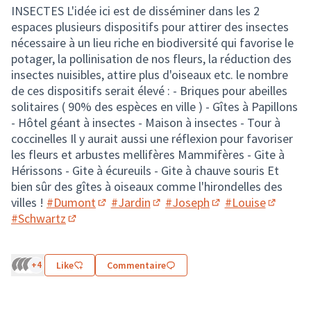
INSECTES L'idée ici est de disséminer dans les 2
espaces plusieurs dispositifs pour attirer des insectes
nécessaire à un lieu riche en biodiversité qui favorise le
potager, la pollinisation de nos fleurs, la réduction des
insectes nuisibles, attire plus d'oiseaux etc. le nombre
de ces dispositifs serait élevé : - Briques pour abeilles
solitaires ( 90% des espèces en ville ) - Gîtes à Papillons
- Hôtel géant à insectes - Maison à insectes - Tour à
coccinelles Il y aurait aussi une réflexion pour favoriser
les fleurs et arbustes mellifères Mammifères - Gite à
Hérissons - Gite à écureuils - Gite à chauve souris Et
bien sûr des gîtes à oiseaux comme l'hirondelles des
villes !
#Dumont
#Jardin
#Joseph
#Louise
(S'ouvre dans un nouvel onglet)
(S'ouvre dans un nouvel onglet
(S'ouvre dans un no
(S'ouvre
#Schwartz
(S'ouvre dans un nouvel onglet)
+4
Like
Commentaire