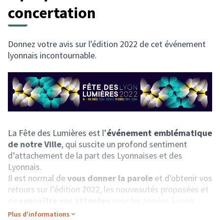
concertation
Donnez votre avis sur l'édition 2022 de cet événement
lyonnais incontournable.
La Fête des Lumières est l’
événement emblématique
de notre Ville
, qui suscite un profond sentiment
d’attachement de la part des Lyonnaises et des
Lyonnais.
Il est normal de
vous donner la parole
et d'obtenir vos
retours sur l’édition 2022, les nouveautés proposées et
de
connaître vos attentes
pour les années à venir.
Plus d'informations