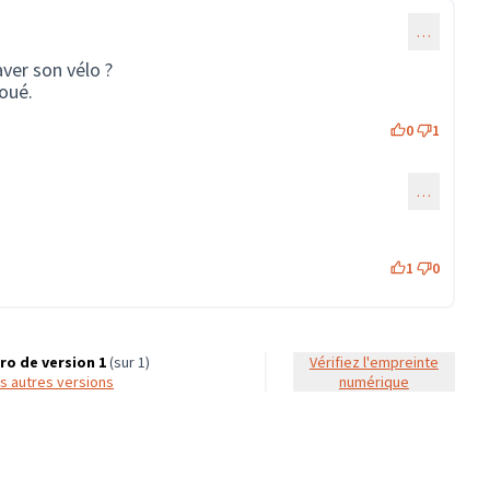
…
aver son vélo ?
joué.
0
1
…
mmentaire 36)
1
0
o de version 1
(sur 1)
Vérifiez l'empreinte
les autres versions
numérique