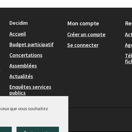
Decidim
Mon compte
Re
Accueil
Créer un compte
Act
Budget participatif
Se connecter
Ag
Concertations
Té
fi
Assemblées
,
Actualités
Enquêtes services
publics
r ceux que vous souhaitez