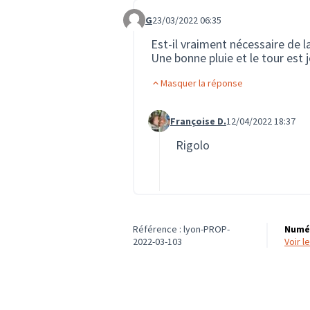
G
23/03/2022 06:35
Commentaire 36
Est-il vraiment nécessaire de l
Une bonne pluie et le tour est 
Masquer la réponse
Françoise D.
12/04/2022 18:37
Commentaire 311 (réponse au co
Rigolo
Référence : lyon-PROP-
Numér
2022-03-103
voir 