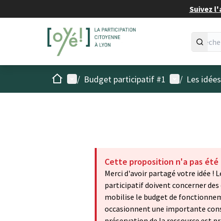
Suivez l'
Accueil
Menu principal
Menu utilisat
/
Budget participatif #1
/
Les idée
Cette proposition n'a pas été
Merci d'avoir partagé votre idée !
participatif doivent concerner des
mobilise le budget de fonctionnemen
occasionnent une importante conso
préservation de la ressource est p