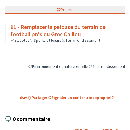
Projets
91 - Remplacer la pelouse du terrain de
football près du Gros Caillou
82
votes
Sports et loisirs
1er arrondissement
Environnement et nature en ville
4e arrondissement
Filtrer les résultats de la catégorie : Environnement et natu
Filtrer les résultats pou
Partager
Signaler un contenu inapproprié
Suivre
0 commentaire
Les plus
Les plus