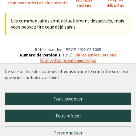
Les mieux notés
Les plus récents
anciens
débattus
Les commentaires sont actuellement désactivés, mais
vous pouvez lire ceux déjà saisis.
Référence : lyon-PROP-2022-06-1085
Numéro de version 1
(sur 1)
voir les autres versions
Vérifiez l'empreinte numérique
Ce site utilise des cookies et vous donne le contrôle sur ceux
que vous souhaitez activer
Conditions d'utilisation
Paramètres des cookies
Plateforme de participation citoyenne de la Ville de Lyon sur X
Plateforme de participation citoyenne de la Ville de Lyon sur Face
Plateforme de participation citoyenne de la Ville de Lyon sur 
Plateforme de participation citoyenne de la Ville de Lyo
Plateforme de participation citoyenne de la Ville d
Tout accepter
(Lien externe)
(Lien externe)
(Lien externe)
(Lien externe)
(Lien externe)
Tout refuser
Licence Cre
(Lien extern
(Lien externe)
Site réalisé par
Open Source Politics
grâce au
logiciel libre
Personnaliser
(Lien externe)
Decidim
.