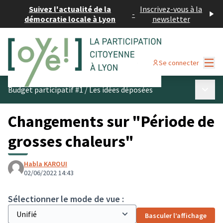
Suivez l'actualité de la
Inscrivez-vous à la
-
démocratie locale à Lyon
newsletter
Menu
Se connecter
Menu p
Budget participatif #1
/
Les idées déposées
Changements sur "Période de
grosses chaleurs"
Habla KAROUI
02/06/2022 14:43
Sélectionner le mode de vue :
Basculer l’affichage