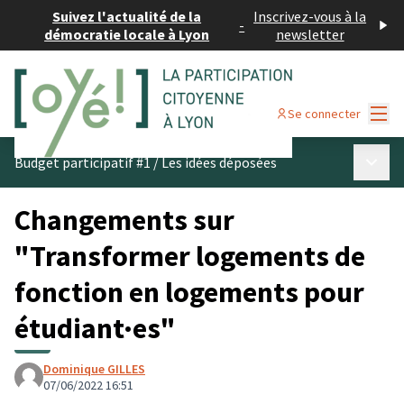
Suivez l'actualité de la
Inscrivez-vous à la
-
démocratie locale à Lyon
newsletter
Menu
Se connecter
Menu p
Budget participatif #1
/
Les idées déposées
Changements sur
"Transformer logements de
fonction en logements pour
étudiant·es"
Dominique GILLES
07/06/2022 16:51