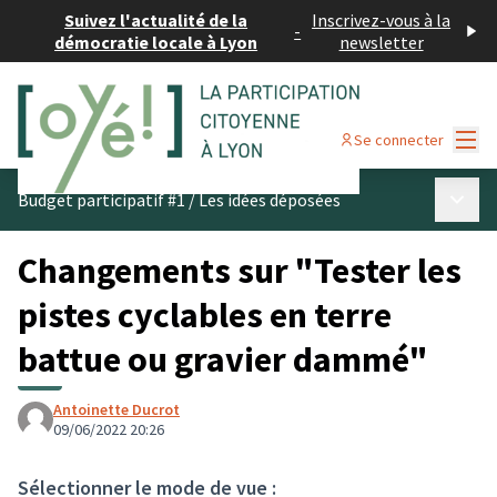
Suivez l'actualité de la
Inscrivez-vous à la
-
démocratie locale à Lyon
newsletter
Menu
Se connecter
Menu p
Budget participatif #1
/
Les idées déposées
Changements sur "Tester les
pistes cyclables en terre
battue ou gravier dammé"
Antoinette Ducrot
09/06/2022 20:26
Sélectionner le mode de vue :