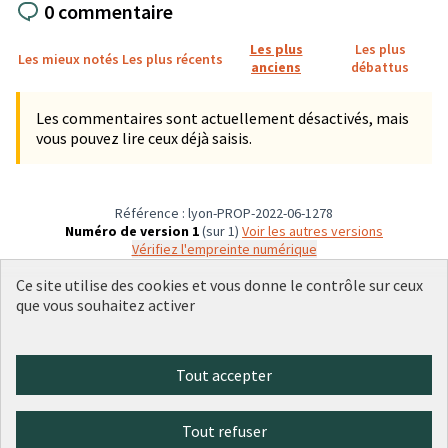
0 commentaire
Les plus
Les plus
Les mieux notés
Les plus récents
anciens
débattus
Les commentaires sont actuellement désactivés, mais
vous pouvez lire ceux déjà saisis.
Référence : lyon-PROP-2022-06-1278
Numéro de version 1
(sur 1)
voir les autres versions
Vérifiez l'empreinte numérique
Ce site utilise des cookies et vous donne le contrôle sur ceux
que vous souhaitez activer
Conditions d'utilisation
Paramètres des cookies
Plateforme de participation citoyenne de la Ville de Lyon sur X
Plateforme de participation citoyenne de la Ville de Lyon sur Face
Plateforme de participation citoyenne de la Ville de Lyon sur 
Plateforme de participation citoyenne de la Ville de Lyo
Plateforme de participation citoyenne de la Ville d
Tout accepter
(Lien externe)
(Lien externe)
(Lien externe)
(Lien externe)
(Lien externe)
Tout refuser