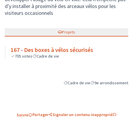
d'y installer à proximité des arceaux vélos pour les
visiteurs occasionnels
Projets
167 - Des boxes à vélos sécurisés
705
votes
Cadre de vie
Cadre de vie
9e arrondissement
Filtrer les résultats de la catégorie : C
Filtrer les résultats pou
Partager
Signaler un contenu inapproprié
Suivre