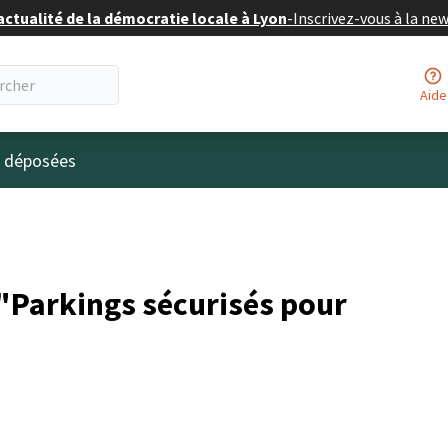
actualité de la démocratie locale à Lyon
-
Inscrivez-vous à la ne
Aide
eur
s déposées
"Parkings sécurisés pour