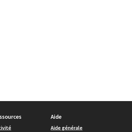
ssources
Aide
ivité
Aide générale