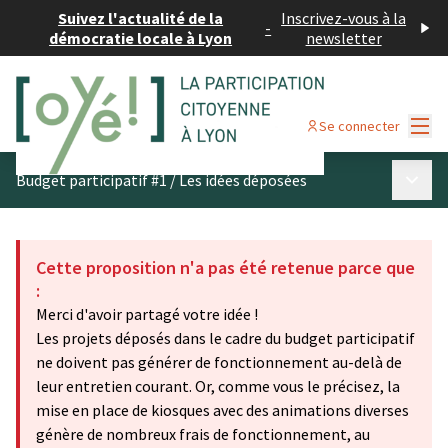
Suivez l'actualité de la
Inscrivez-vous à la
-
démocratie locale à Lyon
newsletter
Menu
Se connecter
Menu p
Budget participatif #1
/
Les idées déposées
Cette proposition n'a pas été retenue parce que
:
Merci d'avoir partagé votre idée !
Les projets déposés dans le cadre du budget participatif
ne doivent pas générer de fonctionnement au-delà de
leur entretien courant. Or, comme vous le précisez, la
mise en place de kiosques avec des animations diverses
génère de nombreux frais de fonctionnement, au