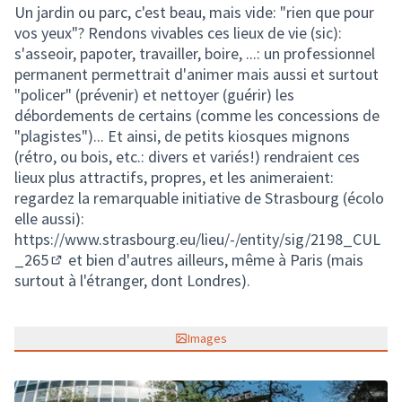
Un jardin ou parc, c'est beau, mais vide: "rien que pour
vos yeux"? Rendons vivables ces lieux de vie (sic):
s'asseoir, papoter, travailler, boire, ...: un professionnel
permanent permettrait d'animer mais aussi et surtout
"policer" (prévenir) et nettoyer (guérir) les
débordements de certains (comme les concessions de
"plagistes")... Et ainsi, de petits kiosques mignons
(rétro, ou bois, etc.: divers et variés!) rendraient ces
lieux plus attractifs, propres, et les animeraient:
regardez la remarquable initiative de Strasbourg (écolo
elle aussi):
https://www.strasbourg.eu/lieu/-/entity/sig/2198_CUL
_265
et bien d'autres ailleurs, même à Paris (mais
(Lien externe)
surtout à l'étranger, dont Londres).
Images