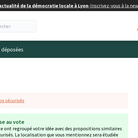
actualité de la démocratie locale à Lyon
-
Inscrivez-vous à la ne
eur
s déposées
os sécurisés
se au vote
ille ont regroupé votre idée avec des propositions similaires
urisés. La localisation que vous mentionnez sera étudiée