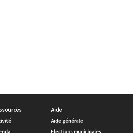
ssources
Aide
ivité
Aide générale
enda
Elections municipales