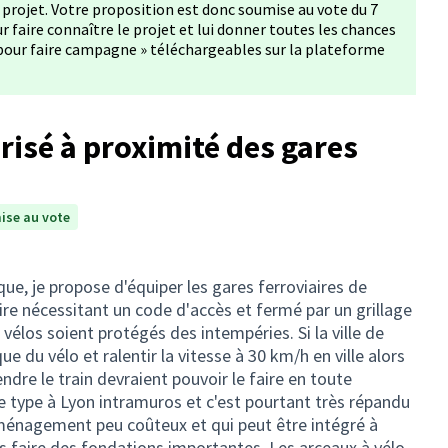
du projet. Votre proposition est donc soumise au vote du 7
faire connaître le projet et lui donner toutes les chances
ls pour faire campagne » téléchargeables sur la plateforme
risé à proximité des gares
ise au vote
, je propose d'équiper les gares ferroviaires de
dire nécessitant un code d'accès et fermé par un grillage
 vélos soient protégés des intempéries. Si la ville de
e du vélo et ralentir la vitesse à 30 km/h en ville alors
endre le train devraient pouvoir le faire en toute
 ce type à Lyon intramuros et c'est pourtant très répandu
 aménagement peu coûteux et qui peut être intégré à
ns faire des fondations importantes. Les arceaux à vélo