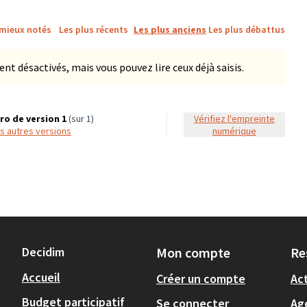
 mieux notés
Les plus récents
Les plus anciens
Les plus débattus
 désactivés, mais vous pouvez lire ceux déjà saisis.
o de version 1
(sur 1)
Vérifiez l'empreinte
les autres versions
numérique
Decidim
Mon compte
Re
Accueil
Créer un compte
Act
Budget participatif
Se connecter
Ag