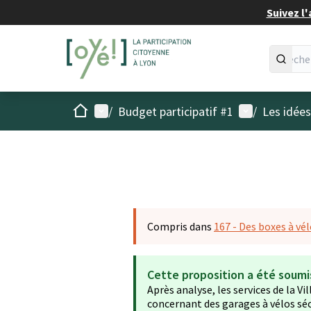
Suivez l'
Accueil
Menu principal
Menu utilisat
/
Budget participatif #1
/
Les idée
Compris dans
167 - Des boxes à vél
Cette proposition a été soumi
Après analyse, les services de la V
concernant des garages à vélos séc