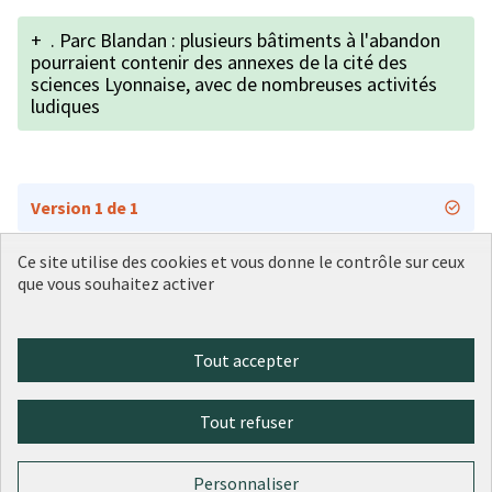
+
. Parc Blandan : plusieurs bâtiments à l'abandon
pourraient contenir des annexes de la cité des
sciences Lyonnaise, avec de nombreuses activités
ludiques
Version 1 de 1
Ce site utilise des cookies et vous donne le contrôle sur ceux
que vous souhaitez activer
Conditions d'utilisation
Paramètres des cookies
Plateforme de participation citoyenne de la Ville de Lyon sur X
Plateforme de participation citoyenne de la Ville de Lyon sur Face
Plateforme de participation citoyenne de la Ville de Lyon sur 
Plateforme de participation citoyenne de la Ville de Lyo
Plateforme de participation citoyenne de la Ville d
Tout accepter
(Lien externe)
(Lien externe)
(Lien externe)
(Lien externe)
(Lien externe)
Tout refuser
Licence Cre
(Lien extern
(Lien externe)
Site réalisé par
Open Source Politics
grâce au
logiciel libre
Personnaliser
(Lien externe)
Decidim
.