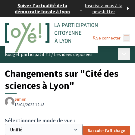
Suivez l'actualité de la
Inscrivez-vous à la
-
démocratie locale à Lyon
newsletter
Menu
Se connecter
Menu p
Budget participatif #1
/
Les idées déposées
Changements sur "Cité des
sciences à Lyon"
Simon
13/04/2022 12:45
Sélectionner le mode de vue :
Basculer l’affichage