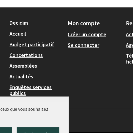
Decidim
Mon compte
Re
Accueil
Créer un compte
Act
Budget participatif
Se connecter
Ag
Concertations
Té
fi
Assemblées
,
Actualités
Enquêtes services
publics
r ceux que vous souhaitez