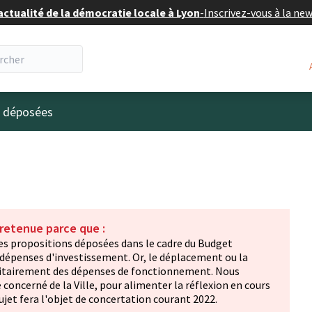
actualité de la démocratie locale à Lyon
-
Inscrivez-vous à la ne
eur
s déposées
 retenue parce que :
 Les propositions déposées dans le cadre du Budget
 dépenses d'investissement. Or, le déplacement ou la
itairement des dépenses de fonctionnement. Nous
concerné de la Ville, pour alimenter la réflexion en cours
sujet fera l'objet de concertation courant 2022.