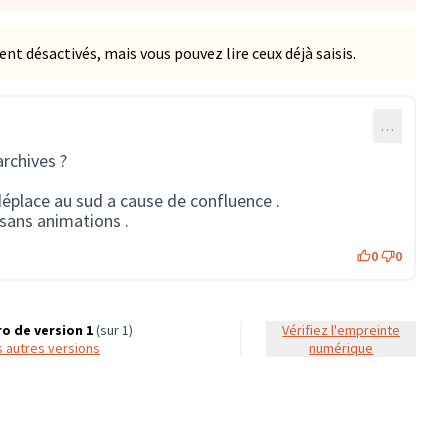
 désactivés, mais vous pouvez lire ceux déjà saisis.
…
archives ?
 déplace au sud a cause de confluence .
 sans animations .
0
0
o de version 1
(sur 1)
Vérifiez l'empreinte
es autres versions
numérique