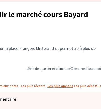
dir le marché cours Bayard
ur la place François Mitterand et permettre à plus de
Vie de quartier et animation
2e arrondissement
Filtrer les résultats de la catégorie : Vie de quartier et a
Filtrer les résultats pour l
 mieux notés
Les plus récents
Les plus anciens
Les plus débattus
mentaire