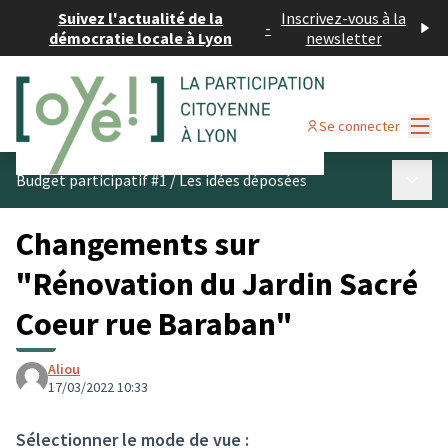
Suivez l'actualité de la
Inscrivez-vous à la
-
démocratie locale à Lyon
newsletter
Menu
Se connecter
Menu p
Budget participatif #1
/
Les idées déposées
Changements sur
"Rénovation du Jardin Sacré
Coeur rue Baraban"
Aliou
17/03/2022 10:33
Sélectionner le mode de vue :