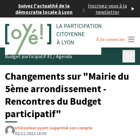
Suivez l'actualité de la
Inscrivez-vous à la
-
démocratie locale à Lyon
newsletter
Menu
Se connecter
Menu p
Budget participatif #1
/
Agenda
Changements sur "Mairie du
5ème arrondissement -
Rencontres du Budget
participatif"
Utilisateur ayant supprimé son compte
02/11/2022 18:50