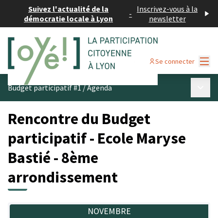
Suivez l'actualité de la
Inscrivez-vous à la
-
démocratie locale à Lyon
newsletter
Menu
Se connecter
Menu p
Budget participatif #1
/
Agenda
Rencontre du Budget
participatif - Ecole Maryse
Bastié - 8ème
arrondissement
NOVEMBRE