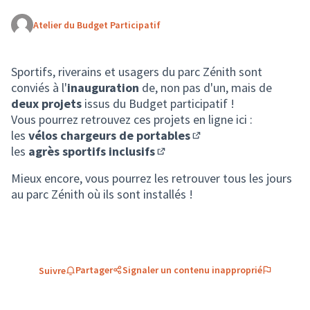
Atelier du Budget Participatif
(Lien externe)
Sportifs, riverains et usagers du parc Zénith sont
conviés à l'
inauguration
de, non pas d'un, mais de
deux projets
issus du Budget participatif !
Vous pourrez retrouvez ces projets en ligne ici :
les
vélos chargeurs de portables
(Lien externe)
les
agrès sportifs inclusifs
(Lien externe)
Mieux encore, vous pourrez les retrouver tous les jours
au parc Zénith où ils sont installés !
Partager
Signaler un contenu inapproprié
Suivre