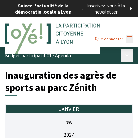
Suivez l'actualité de la
Inscrivez-vous à la
-
démocratie locale à Lyon
newsletter
Menu
Se connecter
Menu p
Budget participatif #1
/
Agenda
Inauguration des agrès de
sports au parc Zénith
JANVIER
26
2024