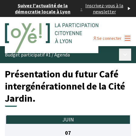
Suivez l'actualité de la
Inscrivez-vous à la
-
démocratie locale à Lyon
newsletter
Menu
Se connecter
Menu p
Budget participatif #1
/
Agenda
Présentation du futur Café
intergénérationnel de la Cité
Jardin.
JUIN
07