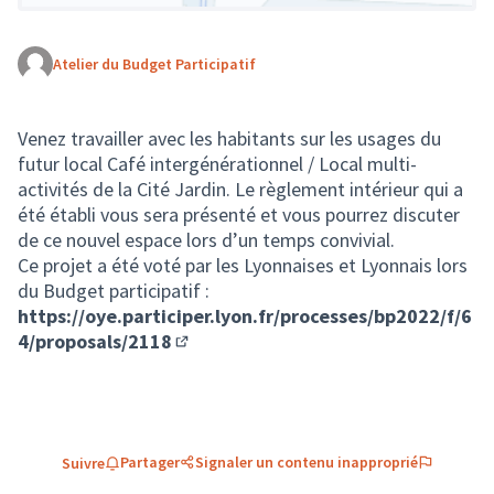
Atelier du Budget Participatif
(Lien externe)
Venez travailler avec les habitants sur les usages du
futur local Café intergénérationnel / Local multi-
activités de la Cité Jardin. Le règlement intérieur qui a
été établi vous sera présenté et vous pourrez discuter
de ce nouvel espace lors d’un temps convivial.
Ce projet a été voté par les Lyonnaises et Lyonnais lors
du Budget participatif :
https://oye.participer.lyon.fr/processes/bp2022/f/6
4/proposals/2118
(S'ouvre dans un nouvel onglet)
Partager
Signaler un contenu inapproprié
Suivre