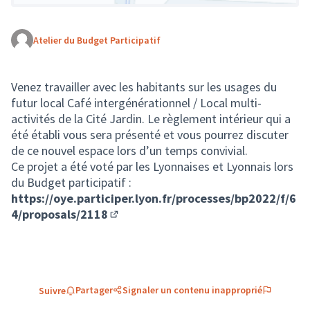
Atelier du Budget Participatif
(Lien externe)
Venez travailler avec les habitants sur les usages du
futur local Café intergénérationnel / Local multi-
activités de la Cité Jardin. Le règlement intérieur qui a
été établi vous sera présenté et vous pourrez discuter
de ce nouvel espace lors d’un temps convivial.
Ce projet a été voté par les Lyonnaises et Lyonnais lors
du Budget participatif :
https://oye.participer.lyon.fr/processes/bp2022/f/6
4/proposals/2118
(S'ouvre dans un nouvel onglet)
Partager
Signaler un contenu inapproprié
Suivre