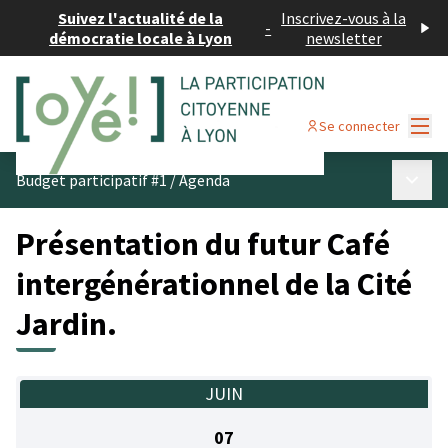
Suivez l'actualité de la
Inscrivez-vous à la
-
démocratie locale à Lyon
newsletter
Menu
Se connecter
Menu p
Budget participatif #1
/
Agenda
Présentation du futur Café
intergénérationnel de la Cité
Jardin.
JUIN
07