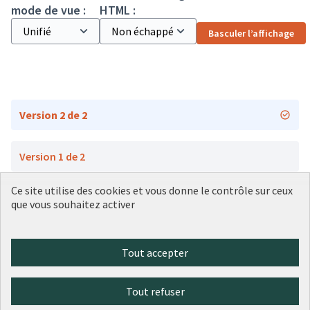
mode de vue :
HTML :
Basculer l’affichage
Version 2 de 2
Version 1 de 2
Ce site utilise des cookies et vous donne le contrôle sur ceux
que vous souhaitez activer
Conditions d'utilisation
Paramètres des cookies
Plateforme de participation citoyenne de la Ville de Lyon sur X
Plateforme de participation citoyenne de la Ville de Lyon sur Face
Plateforme de participation citoyenne de la Ville de Lyon sur 
Plateforme de participation citoyenne de la Ville de Lyo
Plateforme de participation citoyenne de la Ville d
Tout accepter
(Lien externe)
(Lien externe)
(Lien externe)
(Lien externe)
(Lien externe)
Tout refuser