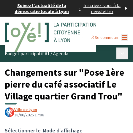
Suivez l'actualité de la
Inscrivez-vous à la
-
démocratie locale à Lyon
newsletter
Menu
Se connecter
Menu p
Budget participatif #1
/
Agenda
Changements sur "Pose 1ère
pierre du café associatif Le
Village quartier Grand Trou"
Ville de Lyon
18/06/2025 17:06
Sélectionner le
Mode d'affichage