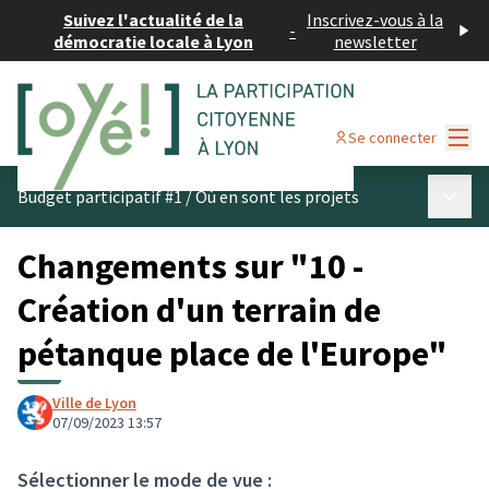
Suivez l'actualité de la
Inscrivez-vous à la
-
démocratie locale à Lyon
newsletter
Menu
Se connecter
Menu p
Budget participatif #1
/
Où en sont les projets
Changements sur "10 -
Création d'un terrain de
pétanque place de l'Europe"
Ville de Lyon
07/09/2023 13:57
Sélectionner le mode de vue :