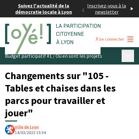
Suivez l'actualité de la
Inscrivez-vous à la
-
démocratie locale à Lyon
newsletter
Menu
Se connecter
Menu p
Budget participatif #1
/
Où en sont les projets
Changements sur "105 -
Tables et chaises dans les
parcs pour travailler et
jouer"
Ville de Lyon
14/03/2023 15:54