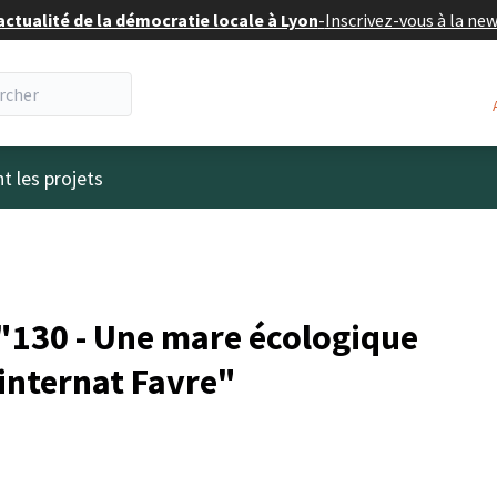
actualité de la démocratie locale à Lyon
-
Inscrivez-vous à la ne
eur
t les projets
"130 - Une mare écologique
'internat Favre"