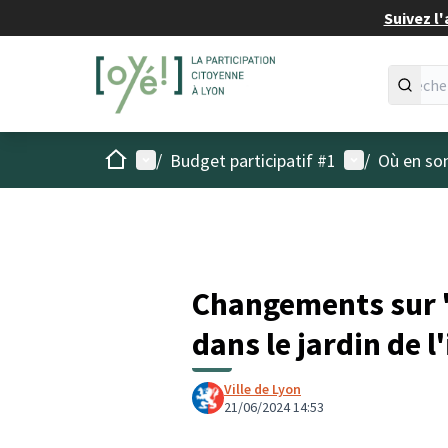
Suivez l'
Accueil
Menu principal
Menu utilisat
/
Budget participatif #1
/
Où en son
Changements sur 
dans le jardin de l
Ville de Lyon
21/06/2024 14:53