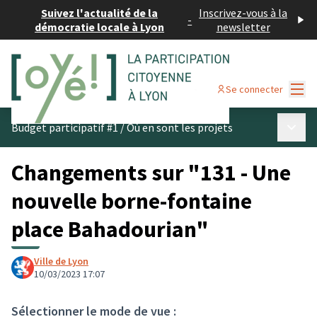
Suivez l'actualité de la
Inscrivez-vous à la
-
démocratie locale à Lyon
newsletter
Menu
Se connecter
Menu p
Budget participatif #1
/
Où en sont les projets
Changements sur "131 - Une
nouvelle borne-fontaine
place Bahadourian"
Ville de Lyon
10/03/2023 17:07
Sélectionner le mode de vue :