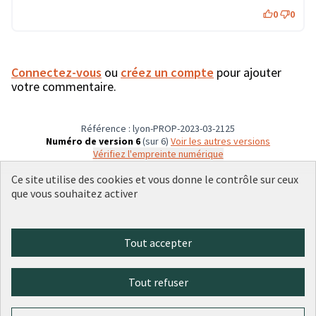
0
0
Connectez-vous
ou
créez un compte
pour ajouter
votre commentaire.
Référence : lyon-PROP-2023-03-2125
Numéro de version 6
(sur 6)
voir les autres versions
Vérifiez l'empreinte numérique
Ce site utilise des cookies et vous donne le contrôle sur ceux
que vous souhaitez activer
Conditions d'utilisation
Paramètres des cookies
Plateforme de participation citoyenne de la Ville de Lyon sur X
Plateforme de participation citoyenne de la Ville de Lyon sur Face
Plateforme de participation citoyenne de la Ville de Lyon sur 
Plateforme de participation citoyenne de la Ville de Lyo
Plateforme de participation citoyenne de la Ville d
Tout accepter
(Lien externe)
(Lien externe)
(Lien externe)
(Lien externe)
(Lien externe)
Tout refuser
Licence Cre
(Lien extern
(Lien externe)
Site réalisé par
Open Source Politics
grâce au
logiciel libre