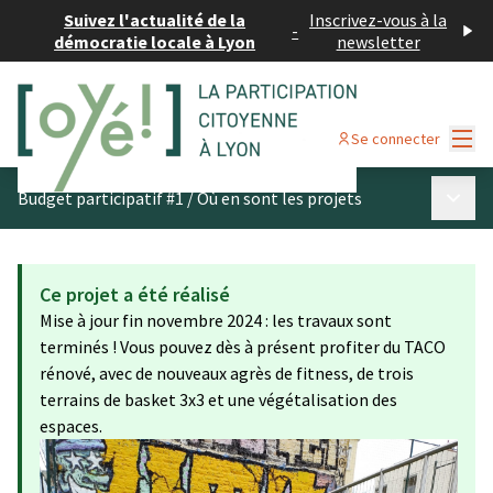
Suivez l'actualité de la
Inscrivez-vous à la
-
démocratie locale à Lyon
newsletter
Menu
Se connecter
Menu p
Budget participatif #1
/
Où en sont les projets
Ce projet a été réalisé
Mise à jour fin novembre 2024 : les travaux sont
terminés ! Vous pouvez dès à présent profiter du TACO
rénové, avec de nouveaux agrès de fitness, de trois
terrains de basket 3x3 et une végétalisation des
espaces.