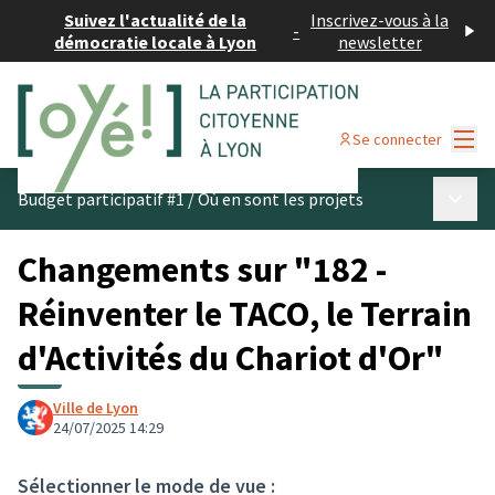
Suivez l'actualité de la
Inscrivez-vous à la
-
démocratie locale à Lyon
newsletter
Menu
Se connecter
Menu p
Budget participatif #1
/
Où en sont les projets
Changements sur "182 -
Réinventer le TACO, le Terrain
d'Activités du Chariot d'Or"
Ville de Lyon
24/07/2025 14:29
Sélectionner le mode de vue :