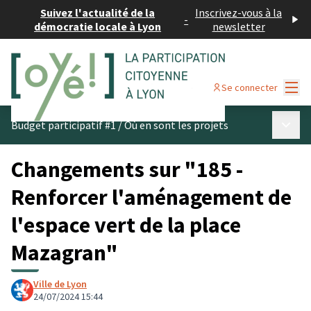
Suivez l'actualité de la
Inscrivez-vous à la
-
démocratie locale à Lyon
newsletter
Menu
Se connecter
Menu p
Budget participatif #1
/
Où en sont les projets
Changements sur "185 -
Renforcer l'aménagement de
l'espace vert de la place
Mazagran"
Ville de Lyon
24/07/2024 15:44