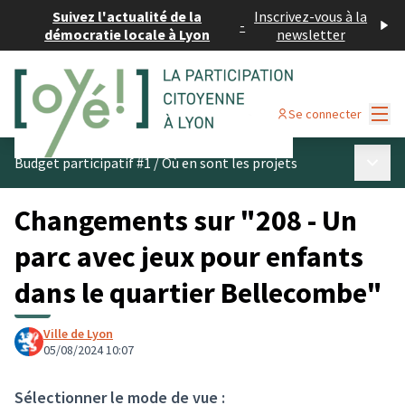
Suivez l'actualité de la
Inscrivez-vous à la
-
démocratie locale à Lyon
newsletter
Menu
Se connecter
Menu p
Budget participatif #1
/
Où en sont les projets
Changements sur "208 - Un
parc avec jeux pour enfants
dans le quartier Bellecombe"
Ville de Lyon
05/08/2024 10:07
Sélectionner le mode de vue :