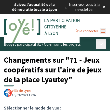
Suivez l'actualité de la
Inscrivez-vous à la
-
démocratie locale à Lyon
newsletter
Menu
Se connecter
Menu p
Budget participatif #1
/
Où en sont les projets
Changements sur "71 - Jeux
coopératifs sur l'aire de jeux
de la place Lyautey"
Ville de Lyon
10/03/2023 17:07
Sélectionner le mode de vue :