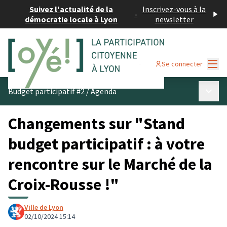
Suivez l'actualité de la
Inscrivez-vous à la
-
démocratie locale à Lyon
newsletter
Menu
Se connecter
Menu p
Budget participatif #2
/
Agenda
Changements sur "Stand
budget participatif : à votre
rencontre sur le Marché de la
Croix-Rousse !"
Ville de Lyon
02/10/2024 15:14