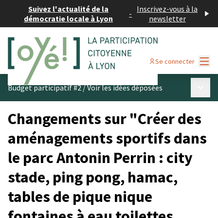
Suivez l'actualité de la
Inscrivez-vous à la
-
démocratie locale à Lyon
newsletter
Menu
Se connecter
Menu p
Budget participatif #2
/
Voir les idées déposées
Changements sur "Créer des
aménagements sportifs dans
le parc Antonin Perrin : city
stade, ping pong, hamac,
tables de pique nique
fontaines à eau toilettes