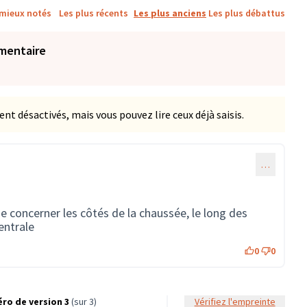
 mieux notés
Les plus récents
Les plus anciens
Les plus débattus
mentaire
 désactivés, mais vous pouvez lire ceux déjà saisis.
…
 concerner les côtés de la chaussée, le long des
entrale
0
0
ro de version 3
(sur 3)
Vérifiez l'empreinte