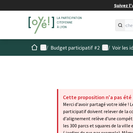
Suivez l'
Accueil
Menu principal
Menu utilisat
/
Budget participatif #2
/
Voir les 
Cette proposition n'a pas été
Merci d'avoir partagé votre idée !
participatif doivent relever de la c
d'alignement relève d'une compéten
les 300 parcs et squares de la ville
( jardins de rue par exemple). Même