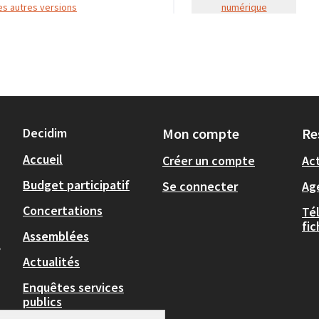
 les autres versions
numérique
Decidim
Mon compte
Re
Accueil
Créer un compte
Act
Budget participatif
Se connecter
Ag
Concertations
Té
fi
Assemblées
,
Actualités
Enquêtes services
publics