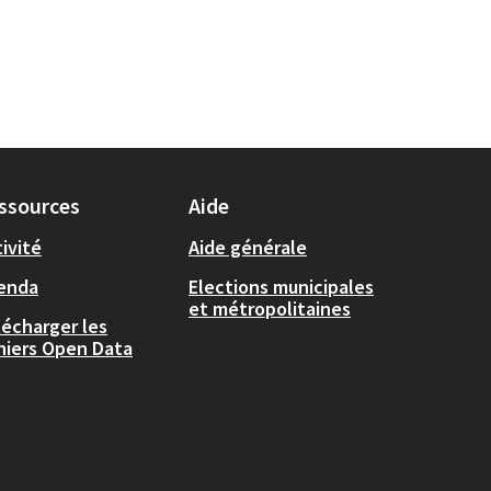
ssources
Aide
ivité
Aide générale
enda
Elections municipales
et métropolitaines
lécharger les
chiers Open Data