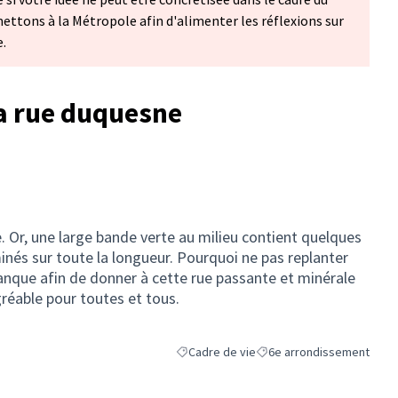
mettons à la Métropole afin d'alimenter les réflexions sur
.
a rue duquesne
. Or, une large bande verte au milieu contient quelques
inés sur toute la longueur. Pourquoi ne pas replanter
manque afin de donner à cette rue passante et minérale
gréable pour toutes et tous.
Cadre de vie
6e arrondissement
Filtrer les résultats de la catégorie : Cadr
Filtrer les résultats pour l