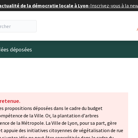
actualité de la démocratie locale à Lyon
-
Inscrivez-vous à la ne
eur
idées déposées
 retenue.
 Les propositions déposées dans le cadre du budget
ompétence de la Ville. Or, la plantation d'arbres
ce de la Métropole. La Ville de Lyon, pour sa part, gère
 et appuie des initiatives citoyennes de végétalisation de rue
 si votre idée ne peut être concrétisée dans le cadre du