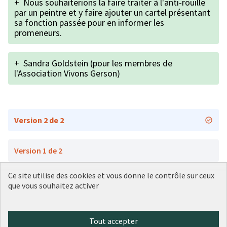
+
Nous souhaiterions la faire traiter à l'anti-rouille
par un peintre et y faire ajouter un cartel présentant
sa fonction passée pour en informer les
promeneurs.
+
Sandra Goldstein (pour les membres de
l'Association Vivons Gerson)
Version 2 de 2
Version 1 de 2
Ce site utilise des cookies et vous donne le contrôle sur ceux
que vous souhaitez activer
Conditions d'utilisation
Paramètres des cookies
Plateforme de participation citoyenne de la Ville de Lyon sur X
Plateforme de participation citoyenne de la Ville de Lyon sur Face
Plateforme de participation citoyenne de la Ville de Lyon sur 
Plateforme de participation citoyenne de la Ville de Lyo
Plateforme de participation citoyenne de la Ville d
Tout accepter