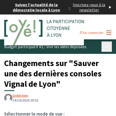
Suivez l'actualité de la
Inscrivez-vous à la
-
démocratie locale à Lyon
newsletter
Menu
Se connecter
Menu p
Budget participatif #2
/
Voir les idées déposées
Changements sur "Sauver
une des dernières consoles
Vignal de Lyon"
Goldstein
14/10/2024 20:32
Sélectionner le mode de vue :