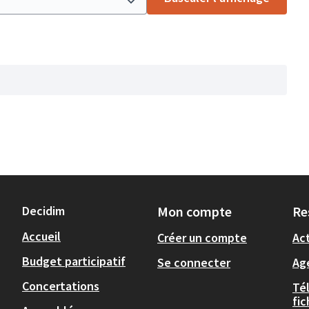
Decidim
Mon compte
Re
Accueil
Créer un compte
Act
Budget participatif
Se connecter
Ag
Concertations
Té
fi