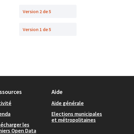
Version 2 de 5
Version 1 de 5
ssources
Aide
ivité
Aide générale
enda
Elections municipales
et métropolitaines
lécharger les
chiers Open Data