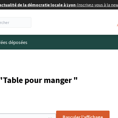
actualité de la démocratie locale à Lyon
-
Inscrivez-vous à la ne
eur
idées déposées
"Table pour manger "
Basculer l’affichage