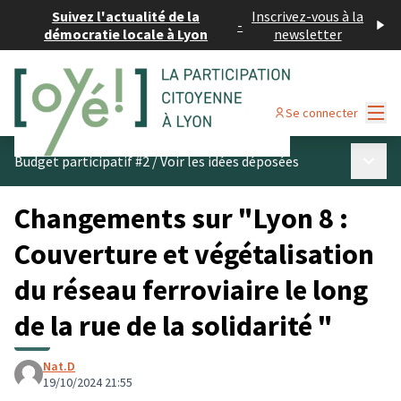
Suivez l'actualité de la
Inscrivez-vous à la
-
démocratie locale à Lyon
newsletter
Menu
Se connecter
Menu p
Budget participatif #2
/
Voir les idées déposées
Changements sur "Lyon 8 :
Couverture et végétalisation
du réseau ferroviaire le long
de la rue de la solidarité "
Nat.D
19/10/2024 21:55